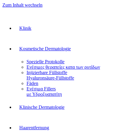
Zum Inhalt wechseln
Klinik
Kosmetische Dermatologie
Spezielle Protokolle
Ενέσιμες θεραπείες κατα των ρυτίδων
Injizierbare Füllstoffe
Hyaluronsäure-Füllstoffe
Fäden
Ενέσιμα Fillers
με Υδροξυαπατίτη
Klinische Dermatologie
Haarentfernung