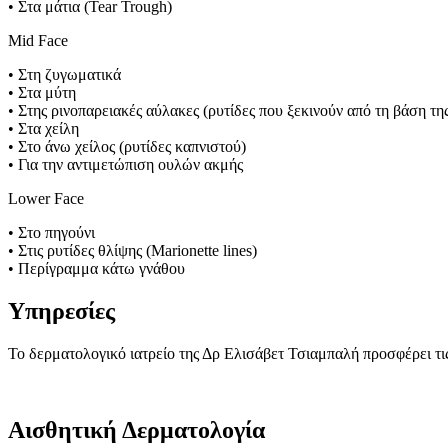
• Στα μάτια (Tear Trough)
Mid Face
• Στη ζυγωματικά
• Στα μύτη
• Στης ρινοπαρειακές αύλακες (ρυτίδες που ξεκινούν από τη βάση της
• Στα χείλη
• Στο άνω χείλος (ρυτίδες καπνιστού)
• Για την αντιμετώπιση ουλών ακμής
Lower Face
• Στο πηγούνι
• Στις ρυτίδες θλίψης (Marionette lines)
• Περίγραμμα κάτω γνάθου
Υπηρεσίες
To δερματολογικό ιατρείο της Δρ Ελισάβετ Τσιαμπαλή προσφέρει τι
Αισθητική Δερματολογία