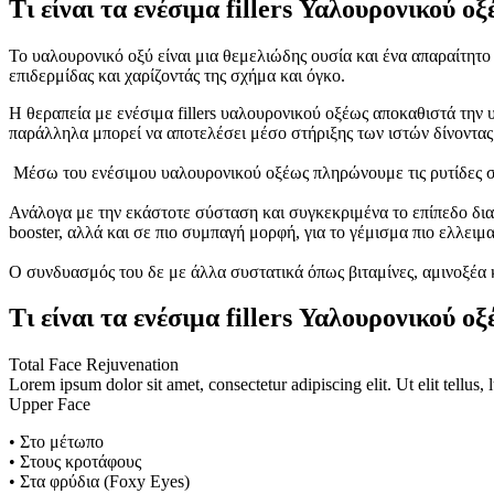
Τι είναι τα ενέσιμα fillers Υαλουρονικού οξ
Το υαλουρονικό οξύ είναι μια θεμελιώδης ουσία και ένα απαραίτητο 
επιδερμίδας και χαρίζοντάς της σχήμα και όγκο.
Η θεραπεία με ενέσιμα fillers υαλουρονικού οξέως αποκαθιστά την 
παράλληλα μπορεί να αποτελέσει μέσο στήριξης των ιστών δίνοντας τ
Μέσω του ενέσιμου υαλουρονικού οξέως πληρώνουμε τις ρυτίδες στο
Ανάλογα με την εκάστοτε σύσταση και συγκεκριμένα το επίπεδο δι
booster, αλλά και σε πιο συμπαγή μορφή, για το γέμισμα πιο ελλει
Ο συνδυασμός του δε με άλλα συστατικά όπως βιταμίνες, αμινοξέα κα
Τι είναι τα ενέσιμα fillers Υαλουρονικού οξ
Total Face Rejuvenation
Lorem ipsum dolor sit amet, consectetur adipiscing elit. Ut elit tellus,
Upper Face
• Στο μέτωπο
• Στους κροτάφους
• Στα φρύδια (Foxy Eyes)