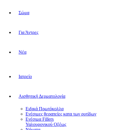
Σώμα
Για Άντρες
Νέα
Ιατρείο
Αισθητική Δερματολογία
Ειδικά Πρωτόκολλα
Ενέσιμες θεραπείες κατα των ρυτίδων
Ενέσιμα Fillers
Υαλουρονικού Οξέως
Νήματα