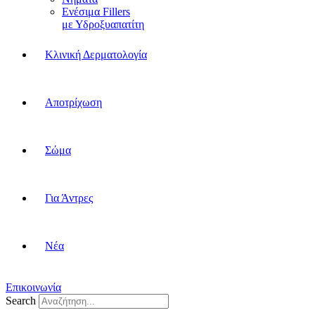
Ενέσιμα Fillers
με Υδροξυαπατίτη
Κλινική Δερματολογία
Αποτρίχωση
Σώμα
Για Άντρες
Νέα
Επικοινωνία
Search