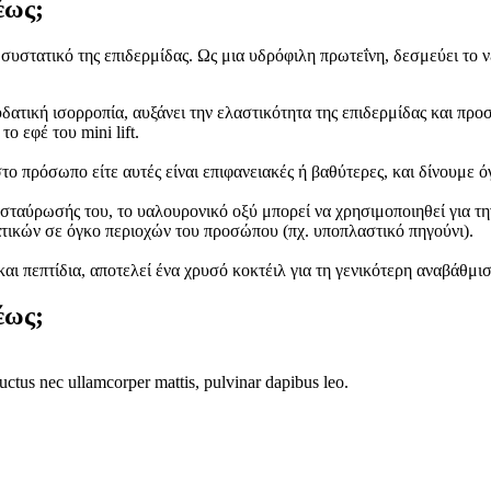
έως;
συστατικό της επιδερμίδας. Ως μια υδρόφιλη πρωτεΐνη, δεσμεύει το ν
υδατική ισορροπία, αυξάνει την ελαστικότητα της επιδερμίδας και πρ
ο εφέ του mini lift.
 πρόσωπο είτε αυτές είναι επιφανειακές ή βαθύτερες, και δίνουμε ό
ασταύρωσής του, το υαλουρονικό οξύ μπορεί να χρησιμοποιηθεί για τ
ματικών σε όγκο περιοχών του προσώπου (πχ. υποπλαστικό πηγούνι).
ι πεπτίδια, αποτελεί ένα χρυσό κοκτέιλ για τη γενικότερη αναβάθμισ
έως;
 luctus nec ullamcorper mattis, pulvinar dapibus leo.