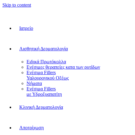
Skip to content
Ιατρείο
Αισθητική Δερματολογία
Ειδικά Πρωτόκολλα
Ενέσιμες θεραπείες κατα των ρυτίδων
Ενέσιμα Fillers
Υαλουρονικού Οξέως
Νήματα
Ενέσιμα Fillers
με Υδροξυαπατίτη
Κλινική Δερματολογία
Αποτρίχωση