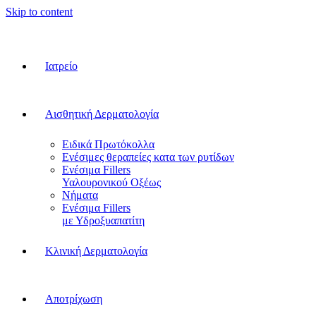
Skip to content
Ιατρείο
Αισθητική Δερματολογία
Ειδικά Πρωτόκολλα
Ενέσιμες θεραπείες κατα των ρυτίδων
Ενέσιμα Fillers
Υαλουρονικού Οξέως
Νήματα
Ενέσιμα Fillers
με Υδροξυαπατίτη
Κλινική Δερματολογία
Αποτρίχωση