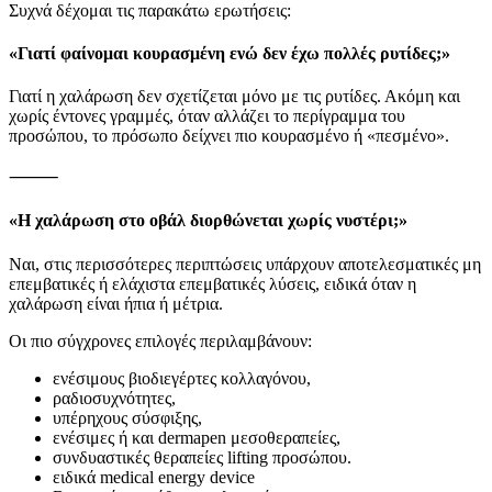
Συχνά δέχομαι τις παρακάτω ερωτήσεις:
«Γιατί φαίνομαι κουρασμένη ενώ δεν έχω πολλές ρυτίδες;»
Γιατί η χαλάρωση δεν σχετίζεται μόνο με τις ρυτίδες. Ακόμη και
χωρίς έντονες γραμμές, όταν αλλάζει το περίγραμμα του
προσώπου, το πρόσωπο δείχνει πιο κουρασμένο ή «πεσμένο».
⸻
«Η χαλάρωση στο οβάλ διορθώνεται χωρίς νυστέρι;»
Ναι, στις περισσότερες περιπτώσεις υπάρχουν αποτελεσματικές μη
επεμβατικές ή ελάχιστα επεμβατικές λύσεις, ειδικά όταν η
χαλάρωση είναι ήπια ή μέτρια.
Οι πιο σύγχρονες επιλογές περιλαμβάνουν:
ενέσιμους βιοδιεγέρτες κολλαγόνου,
ραδιοσυχνότητες,
υπέρηχους σύσφιξης,
ενέσιμες ή και dermapen μεσοθεραπείες,
συνδυαστικές θεραπείες lifting προσώπου.
ειδικά medical energy device