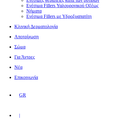
Ενέσιμες θεραπείες κατα των ρυτίδων
Ενέσιμα Fillers Υαλουρονικού Οξέως
Νήματα
Ενέσιμα Fillers με Υδροξυαπατίτη
Κλινική Δερματολογία
Αποτρίχωση
Σώμα
Για Άντρες
Νέα
Επικοινωνία
GR
|