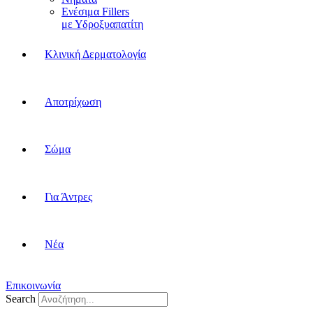
Ενέσιμα Fillers
με Υδροξυαπατίτη
Κλινική Δερματολογία
Αποτρίχωση
Σώμα
Για Άντρες
Νέα
Επικοινωνία
Search