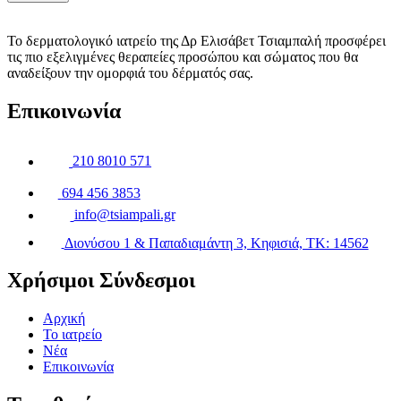
To δερματολογικό ιατρείο της Δρ Ελισάβετ Τσιαμπαλή προσφέρει
τις πιο εξελιγμένες θεραπείες προσώπου και σώματος που θα
αναδείξουν την ομορφιά του δέρματός σας.
Επικοινωνία
210 8010 571
694 456 3853
info@tsiampali.gr
Διονύσου 1 & Παπαδιαμάντη 3, Κηφισιά, TK: 14562
Χρήσιμοι Σύνδεσμοι
Αρχική
Το ιατρείο
Νέα
Επικοινωνία