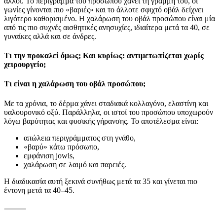
άλλοι. Το περίγραμμα του προσώπου χάνει τη γραμμή του, οι
γωνίες γίνονται πιο «βαριές» και το άλλοτε σφιχτό οβάλ δείχνει
λιγότερο καθορισμένο. Η χαλάρωση του οβάλ προσώπου είναι μία
από τις πιο συχνές αισθητικές ανησυχίες, ιδιαίτερα μετά τα 40, σε
γυναίκες αλλά και σε άνδρες.
Τι την προκαλεί όμως; Και κυρίως: αντιμετωπίζεται χωρίς
χειρουργείο;
Τι είναι η χαλάρωση του οβάλ προσώπου;
Με τα χρόνια, το δέρμα χάνει σταδιακά κολλαγόνο, ελαστίνη και
υαλουρονικό οξύ. Παράλληλα, οι ιστοί του προσώπου υποχωρούν
λόγω βαρύτητας και φυσικής γήρανσης. Το αποτέλεσμα είναι:
απώλεια περιγράμματος στη γνάθο,
«βαρύ» κάτω πρόσωπο,
εμφάνιση jowls,
χαλάρωση σε λαιμό και παρειές.
Η διαδικασία αυτή ξεκινά συνήθως μετά τα 35 και γίνεται πιο
έντονη μετά τα 40–45.
⸻