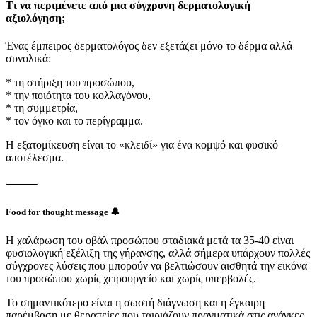
Τι να περιμένετε από μια σύγχρονη δερματολογική
αξιολόγηση;
Ένας έμπειρος δερματολόγος δεν εξετάζει μόνο το δέρμα αλλά
συνολικά:
* τη στήριξη του προσώπου,
* την ποιότητα του κολλαγόνου,
* τη συμμετρία,
* τον όγκο και το περίγραμμα.
Η εξατομίκευση είναι το «κλειδί» για ένα κομψό και φυσικό
αποτέλεσμα.
⸻
Food for thought message 🔔
Η χαλάρωση του οβάλ προσώπου σταδιακά μετά τα 35-40 είναι
φυσιολογική εξέλιξη της γήρανσης, αλλά σήμερα υπάρχουν πολλές
σύγχρονες λύσεις που μπορούν να βελτιώσουν αισθητά την εικόνα
του προσώπου χωρίς χειρουργείο και χωρίς υπερβολές.
Το σημαντικότερο είναι η σωστή διάγνωση και η έγκαιρη
παρέμβαση με θεραπείες που ταιριάζουν πραγματικά στις ανάγκες